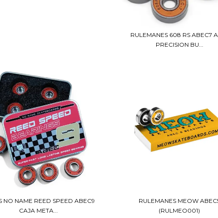
RULEMANES 608 RS ABEC7 A
PRECISION BU...
S NO NAME REED SPEED ABEC9
RULEMANES MEOW ABEC
CAJA META...
(RULMEO001)