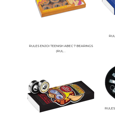
RUL
RULES ENJOI TEENISH ABEC 7 BEARINGS
(RUL...
RULES